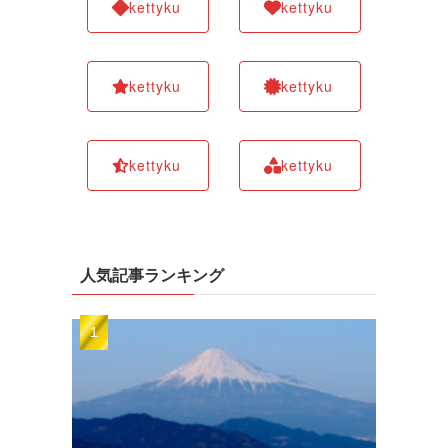
kettyku
kettyku
kettyku
kettyku
kettyku
kettyku
人気記事ランキング